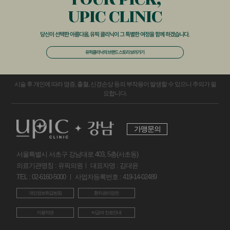
UPIC CLINIC
당신이 선택한 아름다움,
유픽 클리닉이 그 특별한 여정을 함께 하겠습니다.
유픽클리닉의 브랜드 스토리 보러가기
시술 후 개인에 따라 염증, 출혈, 신경손상 등의 부작용이 발생할 수 있으니 주의가 필
요합니다.
가맹문의
서울특별시 서초구 강남대로 403, 5층(서초동)
의료기관명칭 : 유픽의원ㅣ 대표자명 : 김대윤
TEL : 02-6160-5000 ㅣ 사업자등록번호 : 419-14-02489
개인정보취급방침
환자권리장전
이용약관
비급여 진료안내